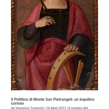
Il Polittico di Monte San Pietrangeli: un inquilino
curioso
da
Veronica Tronconi
|
26 Mag 2022
|
Il viaggio del